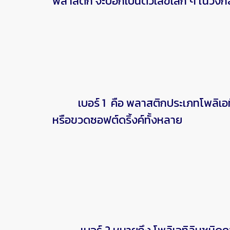
พลาสติก จะบอกเป็นตัวเลขเล็ก ๆ ในวงกล
เบอร์ 1 คือ พลาสติกประเภทโพลิเอทิล
หรือขวดซอฟต์ดริ้งค์ทั้งหลาย