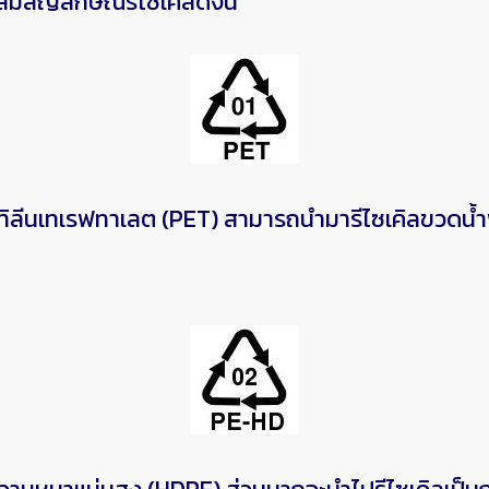
มสัญลักษณ์รีไซเคิลดังนี้
ีนเทเรฟทาเลต (PET) สามารถนำมารีไซเคิลขวดน้ำพลา