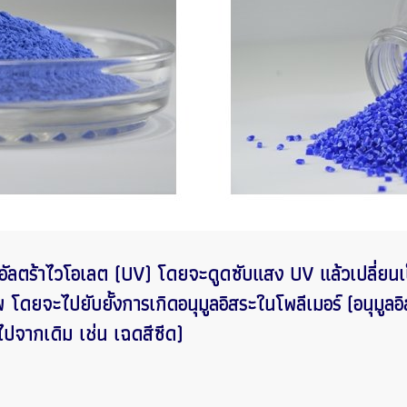
ัลตร้าไวโอเลต (UV) โดยจะดูดซับแสง UV แล้วเปลี่ยนเป็
โดยจะไปยับยั้งการเกิดอนุมูลอิสระในโพลีเมอร์ (อนุมูลอิ
ปจากเดิม เช่น เฉดสีซีด)