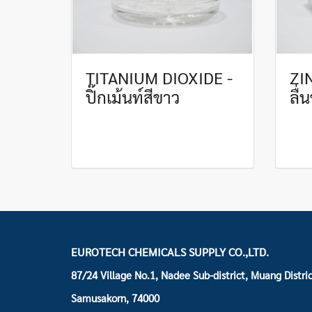
TITANIUM DIOXIDE -
ZI
ปิ๊กเม้นท์สีขาว
ลื่
EUROTECH CHEMICALS SUPPLY CO.,LTD.
87/24 Village No.1, Nadee Sub-district, Muang Distric
Samusakorn, 74000