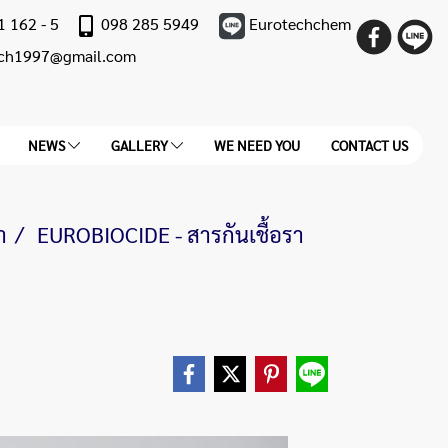
1 162 - 5
098 285 5949
Eurotechchem
ech1997@gmail.com
NEWS
GALLERY
WE NEED YOU
CONTACT US
า
EUROBIOCIDE - สารกันเชื้อรา