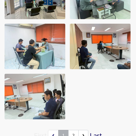
First
Last
1
2