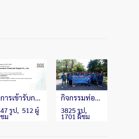
การเข้ารับการตรวจประเมินระบบคุณภาพมาตรฐานสากล ISO9001:2015 จาก SGS Thailand
กิจกรรมท่องเที่ยวและงานเลี้ยงสังสรรค์ประจำปี 2567 "Teams build dreams" Eurotech x Klong Klone
47 รูป, 512 ผู้
3825 รูป,
ชม
1701 ผู้ชม