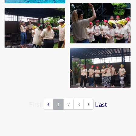
First
Last
1
2
3